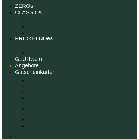
ZEROs
CLASSICs
Weißwein
Roséwein
Rotwein
PRICKELNDes
Sekt
Secco
GLÜHwein
Angebote
Gutscheinkarten
Danke
Geburtstag
Glückwünsche allgemein
Hochzeit
Muttertag
Silvester / Neujahr
Ostern
Valentinstag
Weihnachten
Login