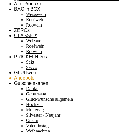
Alle Produkte
BAG in BOX
Weisswein
Roséwein
Rotwein
ZEROs
CLASSICs
Weißwein
Roséwein
Rotwein
PRICKELNDes
Sekt
Secco
GLÜHwein
Angebote
Gutscheinkarten
Danke
Geburtstag
Glückwünsche allgemein
Hochzeit
Muttertag
Silvester / Neujahr
Ostern
Valentinstag
Weihnachten